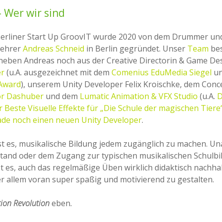
– Wer wir sind
Berliner Start Up GroovIT wurde 2020 von dem Drummer un
lehrer
Andreas Schneid
in Berlin gegründet. Unser
Team
bes
ben Andreas noch aus der Creative Directorin & Game De
er
(u.A. ausgezeichnet mit dem
Comenius EduMedia Siegel
u
Award
), unserem Unity Developer Felix Kroischke, dem Con
r Dashuber
und dem
Lumatic Animation & VFX Studio
(u.A.
D
r Beste Visuelle Effekte für „Die Schule der magischen Tiere
de noch einen neuen Unity Developer
.
ist es, musikalische Bildung jedem zugänglich zu machen. U
and oder dem Zugang zur typischen musikalischen Schulbi
st es, auch das regelmäßige Üben wirklich didaktisch nachha
ber allem voran super spaßig und motivierend zu gestalten.
ion Revolution
eben
.