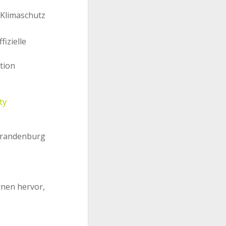
fizielle
tion
ty
rnen hervor,