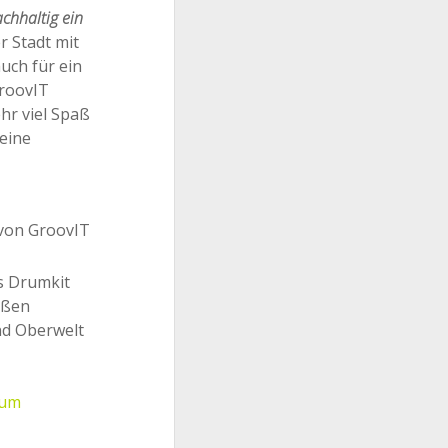
achhaltig ein
r Stadt mit
uch für ein
GroovIT
hr viel Spaß
eine
es Drumkit
eßen
nd Oberwelt
um