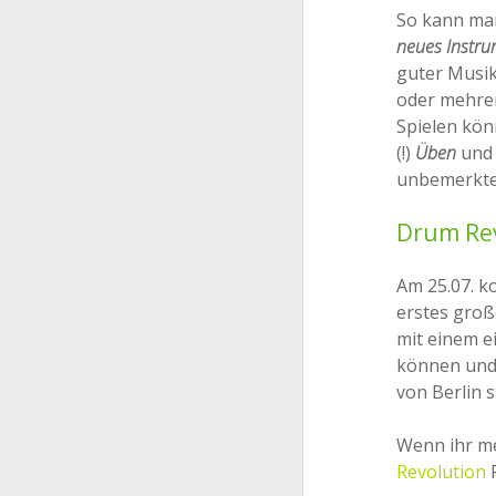
So kann man
neues Instru
guter Musik
oder mehrer
Spielen kön
(!)
Üben
und 
unbemerkten
Drum Rev
Am 25.07. 
erstes gro
mit einem e
können und 
von Berlin 
Wenn ihr me
Revolution
P