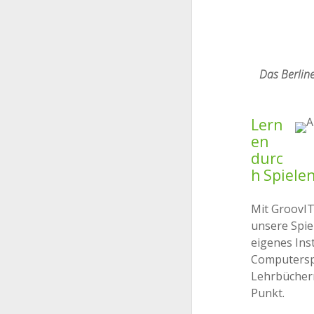
Das Berline
Lern
en
durc
h Spiele
Mit GroovIT
unsere Spie
eigenes Ins
Computerspie
Lehrbüchern
Punkt.