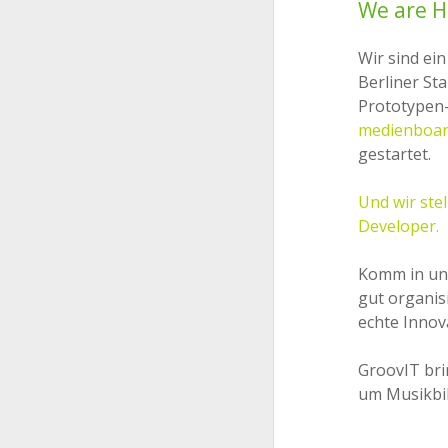
We are H
Wir sind ein
Berliner St
Prototypen-
medienboar
gestartet.
Und wir ste
Developer.
Komm in un
gut organis
echte Innov
GroovIT bri
um Musikbil