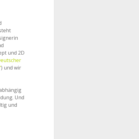
d
teht
signerin
nd
cept und 2D
eutscher
“
) und wir
nabhängig
ldung. Und
ltig und