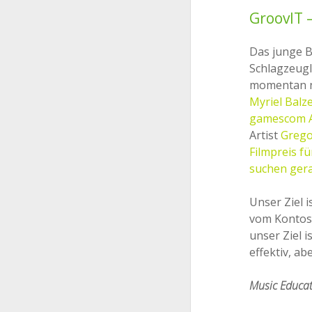
GroovIT 
Das junge 
Schlagzeug
momentan ne
Myriel Balz
gamescom 
Artist
Grego
Filmpreis fü
suchen gera
Unser Ziel 
vom Kontost
unser Ziel i
effektiv, a
Music Educat